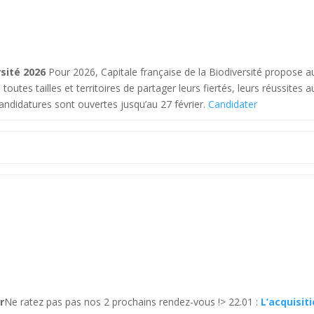
rsité 2026
Pour 2026, Capitale française de la Biodiversité propose a
tes tailles et territoires de partager leurs fiertés, leurs réussites a
andidatures sont ouvertes jusqu’au 27 février.
Candidater
r
Ne ratez pas pas nos 2 prochains rendez-vous !> 22.01 :
L’acquisit