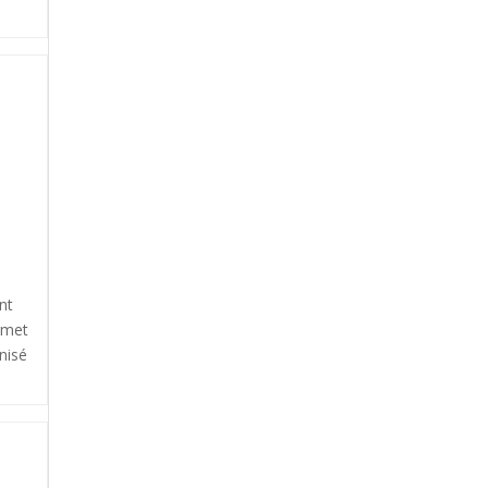
nt
rmet
nisé