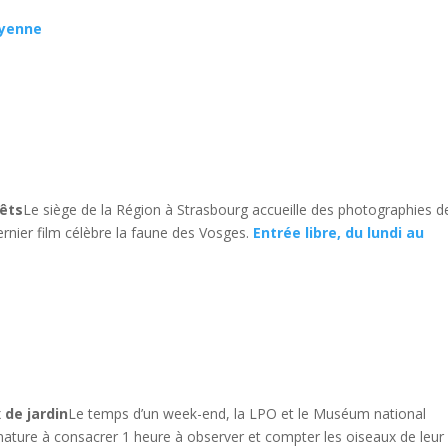
oyenne
rêts
Le siège de la Région à Strasbourg accueille des photographies d
ernier film célèbre la faune des Vosges.
Entrée libre, du lundi au
 de jardin
Le temps d’un week-end, la LPO et le Muséum national
e nature à consacrer 1 heure à observer et compter les oiseaux de leur