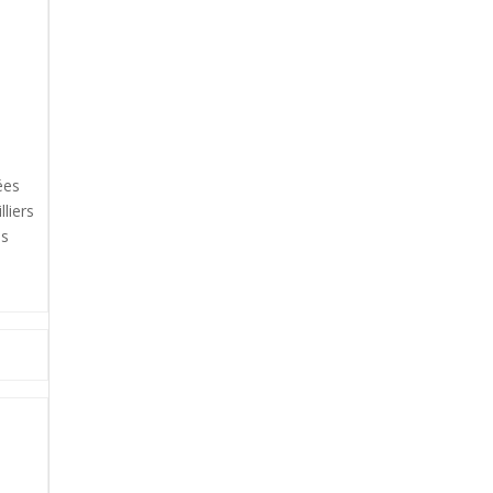
ées
lliers
es