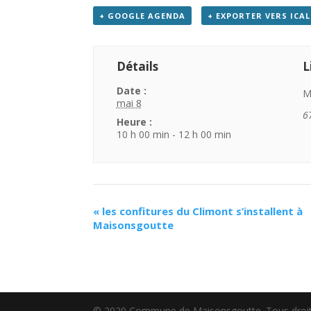
+ GOOGLE AGENDA
+ EXPORTER VERS ICAL
Détails
L
Date :
M
mai 8
6
Heure :
10 h 00 min - 12 h 00 min
«
les confitures du Climont s’installent à
Maisonsgoutte
© 2020 Commune de Maisonsgoutte. Tous droit