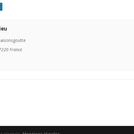
ieu
aisonsgoutte
7220
France
s réservés.
Mentions légales